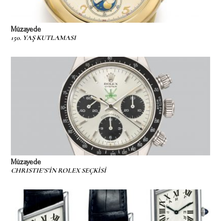
Müzayede
150. YAŞ KUTLAMASI
Müzayede
CHRISTIE’S’İN ROLEX SEÇKİSİ