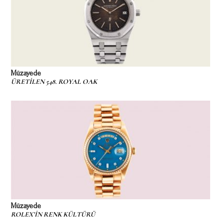
Müzayede
ÜRETİLEN 548. ROYAL OAK
Müzayede
ROLEX’İN RENK KÜLTÜRÜ