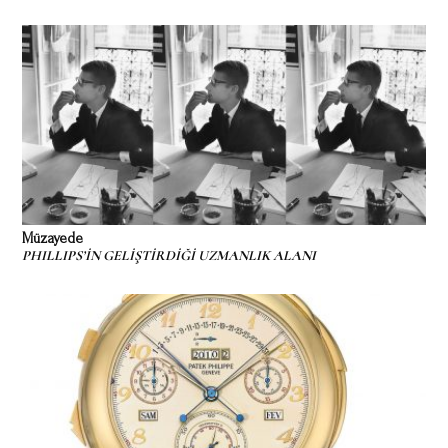
Müzayede
PHILLIPS’İN GELİŞTİRDİĞİ UZMANLIK ALANI