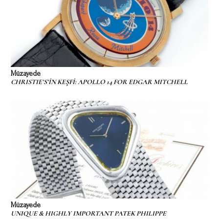
Müzayede
CHRISTIE’S’İN KEŞFİ: APOLLO 14 FOR EDGAR MITCHELL
Müzayede
UNIQUE & HIGHLY IMPORTANT PATEK PHILIPPE