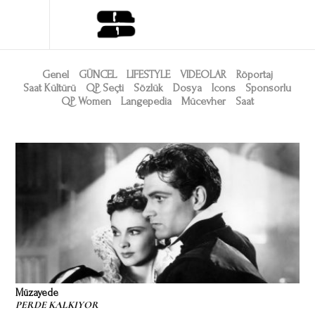
Genel
GÜNCEL
LIFESTYLE
VIDEOLAR
Röportaj
Saat Kültürü
QP Seçti
Sözlük
Dosya
Icons
Sponsorlu
QP Women
Langepedia
Mücevher
Saat
Müzayede
PERDE KALKIYOR