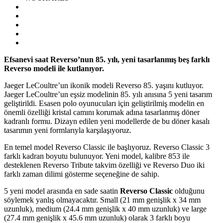
Efsanevi saat Reverso’nun 85. yılı, yeni tasarlanmış beş farklı
Reverso modeli ile kutlanıyor.
Jaeger LeCoultre’un ikonik modeli Reverso 85. yaşını kutluyor.
Jaeger LeCoultre’un eşsiz modelinin 85. yılı anısına 5 yeni tasarım
geliştirildi. Esasen polo oyunucuları için geliştirilmiş modelin en
önemli özelliği kristal camını korumak adına tasarlanmış döner
kadranlı formu. Dizayn edilen yeni modellerde de bu döner kasalı
tasarımın yeni formlarıyla karşılaşıyoruz.
En temel model Reverso Classic ile başlıyoruz. Reverso Classic 3
farklı kadran boyutu bulunuyor. Yeni model, kalibre 853 ile
desteklenen Reverso Tribute takvim özelliği ve Reverso Duo iki
farklı zaman dilimi gösterme seçeneğine de sahip.
5 yeni model arasında en sade saatin
Reverso Classic
olduğunu
söylemek yanlış olmayacaktır. Small (21 mm genişlik x 34 mm
uzunluk), medium (24.4 mm genişlik x 40 mm uzunluk) ve large
(27.4 mm genişlik x 45.6 mm uzunluk) olarak 3 farklı boyu