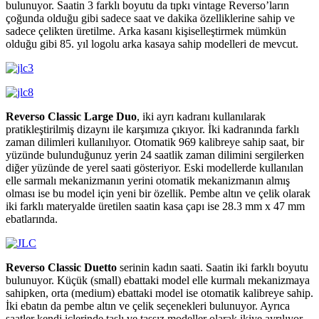
bulunuyor. Saatin 3 farklı boyutu da tıpkı vintage Reverso’ların
çoğunda olduğu gibi sadece saat ve dakika özelliklerine sahip ve
sadece çelikten üretilme. Arka kasanı kişiselleştirmek mümkün
olduğu gibi 85. yıl logolu arka kasaya sahip modelleri de mevcut.
Reverso Classic Large Duo
, iki ayrı kadranı kullanılarak
pratikleştirilmiş dizaynı ile karşımıza çıkıyor. İki kadranında farklı
zaman dilimleri kullanılıyor. Otomatik 969 kalibreye sahip saat, bir
yüzünde bulunduğunuz yerin 24 saatlik zaman dilimini sergilerken
diğer yüzünde de yerel saati gösteriyor. Eski modellerde kullanılan
elle sarmalı mekanizmanın yerini otomatik mekanizmanın almış
olması ise bu model için yeni bir özellik. Pembe altın ve çelik olarak
iki farklı materyalde üretilen saatin kasa çapı ise 28.3 mm x 47 mm
ebatlarında.
Reverso Classic Duetto
serinin kadın saati. Saatin iki farklı boyutu
bulunuyor. Küçük (small) ebattaki model elle kurmalı mekanizmaya
sahipken, orta (medium) ebattaki model ise otomatik kalibreye sahip.
İki ebatın da pembe altın ve çelik seçenekleri bulunuyor. Ayrıca
saatler kendi içlerinde taşlı ve taşsız modeller olarak ikiye ayrılıyor.