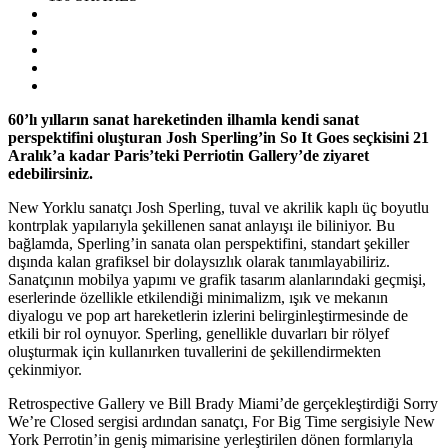
60’lı yılların sanat hareketinden ilhamla kendi sanat
perspektifini oluşturan Josh Sperling’in So It Goes seçkisini 21
Aralık’a kadar Paris’teki Perriotin Gallery’de ziyaret
edebilirsiniz.
New Yorklu sanatçı Josh Sperling, tuval ve akrilik kaplı üç boyutlu
kontrplak yapılarıyla şekillenen sanat anlayışı ile biliniyor. Bu
bağlamda, Sperling’in sanata olan perspektifini, standart şekiller
dışında kalan grafiksel bir dolaysızlık olarak tanımlayabiliriz.
Sanatçının mobilya yapımı ve grafik tasarım alanlarındaki geçmişi,
eserlerinde özellikle etkilendiği minimalizm, ışık ve mekanın
diyalogu ve pop art hareketlerin izlerini belirginleştirmesinde de
etkili bir rol oynuyor. Sperling, genellikle duvarları bir rölyef
oluşturmak için kullanırken tuvallerini de şekillendirmekten
çekinmiyor.
Retrospective Gallery ve Bill Brady Miami’de gerçekleştirdiği Sorry
We’re Closed sergisi ardından sanatçı, For Big Time sergisiyle New
York Perrotin’in geniş mimarisine yerleştirilen dönen formlarıyla