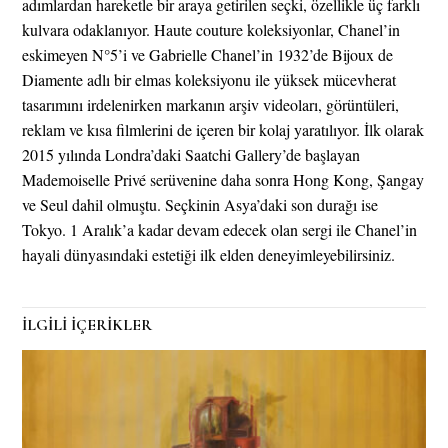
adımlardan hareketle bir araya getirilen seçki, özellikle üç farklı
kulvara odaklanıyor. Haute couture koleksiyonlar, Chanel’in
eskimeyen N°5’i ve Gabrielle Chanel’in 1932’de Bijoux de
Diamente adlı bir elmas koleksiyonu ile yüksek mücevherat
tasarımını irdelenirken markanın arşiv videoları, görüntüleri,
reklam ve kısa filmlerini de içeren bir kolaj yaratılıyor. İlk olarak
2015 yılında Londra’daki Saatchi Gallery’de başlayan
Mademoiselle Privé serüvenine daha sonra Hong Kong, Şangay
ve Seul dahil olmuştu. Seçkinin Asya’daki son durağı ise
Tokyo. 1 Aralık’a kadar devam edecek olan sergi ile Chanel’in
hayali dünyasındaki estetiği ilk elden deneyimleyebilirsiniz.
İLGİLİ İÇERİKLER