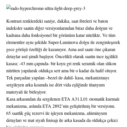
Kontrast renklerdeki saniye, dakika, saat ibreleri ve baton
indeksler saatin diğer versiyonlarından biraz daha dolgun ve
kadrana daha fonksiyonel bir görünüm katar nitelikte. Ve tüm
elementler aynı şekilde Super-Luminova dolgu ile zenginleşerek
gece görüşü özelliği de kazanıyor. Ama asıl saate öne çıkaran
detaylar asıl şimdi başlıyor. Öncelikli olarak saatin ince işçilikli
kasası; -43 mm çapında- bir koyu gri renk seramik olan slikon
nitritten yapılarak oldukça sert ama bir o kadar da hafif oluyor.
Tek parçadan yapılan –bezel de dahil- kasa, mekanizmayı
sergileyen arka kısımda ise dört vida eşliğinde titanyum
materyali ile birleşiyor.
Kasa arkasından da sergilenen ETA A31.L01 otomatik kurmalı
mekanizma, aslında ETA 2892’nin geliştirilmiş bir versiyonu.
65 saatlik güç rezervi ile işleyen mekanizma, alüminyum
detayları ve mat siyah finisajı ile arka kasada da oldukça çekici