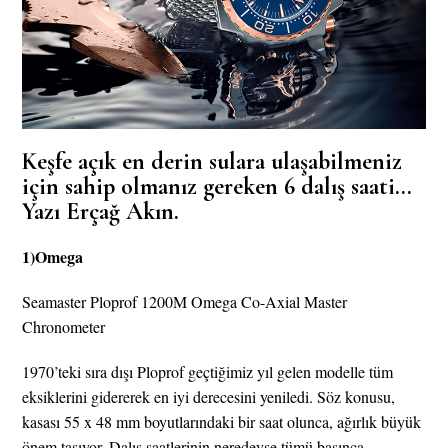
Keşfe açık en derin sulara ulaşabilmeniz
için sahip olmanız gereken 6 dalış saati…
Yazı Erçağ Akın.
1)
Omega
Seamaster Ploprof 1200M Omega Co-Axial Master
Chronometer
1970’teki sıra dışı Ploprof geçtiğimiz yıl gelen modelle tüm
eksiklerini gidererek en iyi derecesini yeniledi. Söz konusu,
kasası 55 x 48 mm boyutlarındaki bir saat olunca, ağırlık büyük
önem taşıyor. Dalış saatlerinin neredeyse tümü basınca