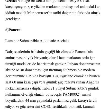
Özetle:
Vintage bir Seiko’nun güncellenmesiyle sık sık
karşılaşmıyoruz, o yüzden markanın profesyonel anlamdaki en
iddialı modeli Marinemaster’ın tarihi değerinin farkında olmak
gerekiyor.
6)Panerai
Luminor Submersible Automatic Acciaio
Dalış saatlerinin bahsinin geçtiği bir zümrede Panerai’nin
anılmaması büyük bir yanlış olur. Hatta markanın ordu için
ürettiği modelleri de hatırlatmak gerekir. İtalyan donanmasının
aksine Mısır donanması için üretilmiş Submersible modern
görünümüne 1956’da kavuştu. Big Egiziano olarak da bilinen
saat 60 mm kasa çapı ve 8 günlük güç rezervi sunan Angelus
mekanizmasına sahipti. Tabii 21.yüzyıl Submersible’ı günlük
kullanıma elverişli olmalı, bu sebeple PAM00024 makul
boyutlardaki 44 mm çapındaki paslanmaz çelik kasayı tercih
ediyor ve güç rezervini COSC sertifikalı, otomatik kurmalı