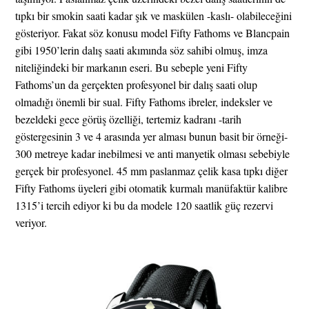
tıpkı bir smokin saati kadar şık ve maskülen -kaslı- olabileceğini
gösteriyor. Fakat söz konusu model Fifty Fathoms ve Blancpain
gibi 1950’lerin dalış saati akımında söz sahibi olmuş, imza
niteliğindeki bir markanın eseri. Bu sebeple yeni Fifty
Fathoms’un da gerçekten profesyonel bir dalış saati olup
olmadığı önemli bir sual. Fifty Fathoms ibreler, indeksler ve
bezeldeki gece görüş özelliği, tertemiz kadranı -tarih
göstergesinin 3 ve 4 arasında yer alması bunun basit bir örneği-
300 metreye kadar inebilmesi ve anti manyetik olması sebebiyle
gerçek bir profesyonel. 45 mm paslanmaz çelik kasa tıpkı diğer
Fifty Fathoms üyeleri gibi otomatik kurmalı manüfaktür kalibre
1315’i tercih ediyor ki bu da modele 120 saatlik güç rezervi
veriyor.