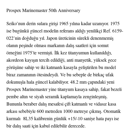
Prospex Marinemaster 50th Anniversary
Seiko’nun derin sulara girişi 1965 yılına kadar uzanıyor. 1975
ise bugünkü güncel modelin referans aldığı yenilikçi Ref. 6159-
022’nin doğduğu yıl. Japon üreticinin sürekli denenmemiş
olanın peşinde olması markanın dalış saatleri için somut
örneğini 1975’te vermişti. İlk kez titanyumun kullanıldığı,
akordeon kayışın tercih edildiği, anti manyetik, yüksek gece
görüşüne sahip ve iki katmanlı kasayla geliştirilen bu model
biraz zamanının ötesindeydi. Ve bu sebeple de birkaç ufak
dokunuşla hala güncel kalabiliyor. 48.2 mm çapındaki yeni
Prospex Marinemaster yine titanyum kasaya sahip, fakat bezeli
pembe altın ve siyah seramik kaplamayla zenginleşmiş.
Bununla beraber dalış mesafesi çift katmanlı ve vidasız kasa
arkası sebebiyle 600 metreden 1000 metreye çıkmış. Otomatik
kurmalı
8L35 kalibrenin günlük +15/-10 saniye hata payı ise
bir dalış saati için kabul edilebilir derecede.