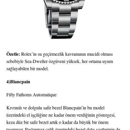
Özetle:
Rolex’in su geçirmezlik kavramının mucidi olması
sebebiyle Sea-Dweller özgüveni yüksek, her ortama uyum
sağlayabilen bir model.
4)Blancpain
Fifty Fathoms Automatique
Kıvrımlı ve dolgulu safir bezel Blancpain’in bu model
üzerindeki el işçiliğine ne kadar önem verdiğinin göstergesi,
keza düz bir safir bezel artık o kadar da büyük bir önem
taşımıyor. Paslanmaz çelik üzerindeki bezel dalış saatlerinin de