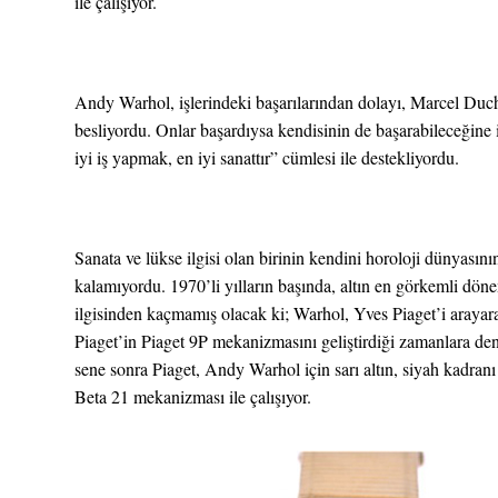
ile çalışıyor.
Andy Warhol, işlerindeki başarılarından dolayı, Marcel Du
besliyordu. Onlar başardıysa kendisinin de başarabileceğine 
iyi iş yapmak, en iyi sanattır” cümlesi ile destekliyordu.
Sanata ve lükse ilgisi olan birinin kendini horoloji dünyas
kalamıyordu. 1970’li yılların başında, altın en görkemli dön
ilgisinden kaçmamış olacak ki; Warhol, Yves Piaget’i arayarak
Piaget’in Piaget 9P mekanizmasını geliştirdiği zamanlara de
sene sonra Piaget, Andy Warhol için sarı altın, siyah kadran
Beta 21 mekanizması ile çalışıyor.