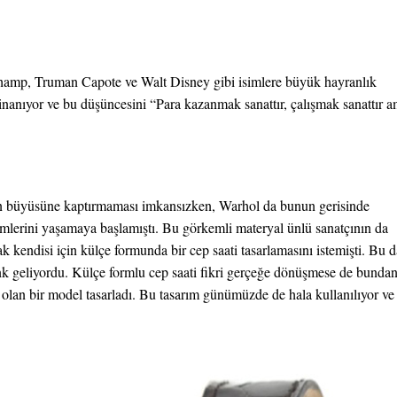
champ, Truman Capote ve Walt Disney gibi isimlere büyük hayranlık
inanıyor ve bu düşüncesini “Para kazanmak sanattır, çalışmak sanattır 
ının büyüsüne kaptırmaması imkansızken, Warhol da bunun gerisinde
emlerini yaşamaya başlamıştı. Bu görkemli materyal ünlü sanatçının da
 kendisi için külçe formunda bir cep saati tasarlamasını istemişti. Bu d
nk geliyordu. Külçe formlu cep saati fikri gerçeğe dönüşmese de bunda
ı olan bir model tasarladı. Bu tasarım günümüzde de hala kullanılıyor ve