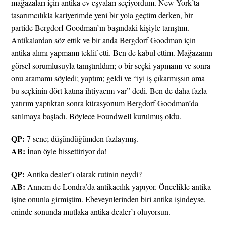
mağazaları için antika ev eşyaları seçiyordum. New York’ta
tasarımcılıkla kariyerimde yeni bir yola geçtim derken, bir
partide Bergdorf Goodman’ın başındaki kişiyle tanıştım.
Antikalardan söz ettik ve bir anda Bergdorf Goodman için
antika alımı yapmamı teklif etti. Ben de kabul ettim. Mağazanın
görsel sorumlusuyla tanıştırıldım; o bir seçki yapmamı ve sonra
onu aramamı söyledi; yaptım; geldi ve “iyi iş çıkarmışsın ama
bu seçkinin dört katına ihtiyacım var” dedi. Ben de daha fazla
yatırım yaptıktan sonra kürasyonum Bergdorf Goodman’da
satılmaya başladı. Böylece Foundwell kurulmuş oldu.
QP:
7 sene; düşündüğümden fazlaymış.
AB:
İnan öyle hissettiriyor da!
QP:
Antika dealer’ı olarak rutinin neydi?
AB:
Annem de Londra’da antikacılık yapıyor. Öncelikle antika
işine onunla girmiştim. Ebeveynlerinden biri antika işindeyse,
eninde sonunda mutlaka antika dealer’ı oluyorsun.