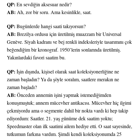
QP:
En sevdiğin aksesuar nedir?
AB:
Ah, zor bir soru. Ama kesinlikle, saat.
QP:
Bugünlerde hangi saati takıyorsun?
AB:
Brezilya ordusu için üretilmiş muazzam bir Universal
Genève. Siyah kadranı ve bej renkli indeksleriyle tasarımını çok
beğendiğim bir kronograf. 1950’lerin sonlarında üretilmiş.
Yakınlardaki favori saatim bu.
QP:
İşin dışında, kişisel olarak saat koleksiyonerliğine ne
zaman başladın? Ya da şöyle soralım, saatlere merakın ne
zaman başladı?
AB:
Önceden annemin işini yapmak istemediğimden
konuşmuştuk; annem mücevher antikacısı. Mücevher hiç ilgimi
çekmiyordu ama o segmente dahil bir nokta vardı ki hep takip
ediyordum: Saatler. 21. yaş günüme dek saatim yoktu;
Speedmaster olan ilk saatimi ailem hediye etti. O saat sayesinde,
tutkumun farkına vardım. Şimdi kendi koleksiyonumda 25