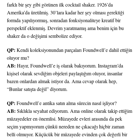
farklı bir şey gibi görünen ilk cocktail shaker. 1926’da
Amerika’da üretilmiş. 30’lara kadar her şey olması gerektiği
formda yapılıyormuş, sonradan fonksiyonaliteye kreatif bir
perspektif eklenmiş. Devrim yaratmamış ama benim için bu
shaker da o değişimi sembolize ediyor.
QP:
Kendi koleksiyonundan parçaları Foundwell’e dahil ettiğin
oluyor mu?
AB:
Hayır, Foundwell’e iş olarak bakıyorum. Instagram’da
kişisel olarak sevdiğim objeleri paylaştığım oluyor, insanlar
bazen onlardan almak istiyor da. Ama cevap olarak hep,
“Bunlar satışta değil” diyorum.
QP:
Foundwell’e antika satın alma sürecin nasıl işliyor?
AB:
Sıklıkla seyahat ediyorum. Ama online olarak takip ettiğim
müzayedeler en önemlisi. Müzayede evleri arasında da pek
seçim yapmıyorum çünkü nereden ne çıkacağı hiçbir zaman
belli olmuyor. Küçücük bir müzayede evinden çok değerli bir