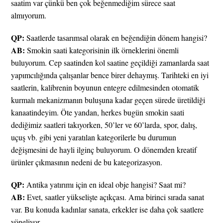
saatim var çünkü ben çok beğenmediğim sürece saat
almıyorum.
QP:
Saatlerde tasarımsal olarak en beğendiğin dönem hangisi?
AB:
Smokin saati kategorisinin ilk örneklerini önemli
buluyorum. Cep saatinden kol saatine geçildiği zamanlarda saat
yapımcılığında çalışanlar bence birer dehaymış. Tarihteki en iyi
saatlerin, kalibrenin boyunun entegre edilmesinden otomatik
kurmalı mekanizmanın buluşuna kadar geçen sürede üretildiği
kanaatindeyim. Öte yandan, herkes bugün smokin saati
dediğimiz saatleri takıyorken, 50’ler ve 60’larda, spor, dalış,
uçuş vb. gibi yeni yaratılan kategorilerle bu durumun
değişmesini de hayli ilginç buluyorum. O dönemden kreatif
ürünler çıkmasının nedeni de bu kategorizasyon.
QP:
Antika yatırımı için en ideal obje hangisi? Saat mi?
AB:
Evet, saatler yükselişte açıkçası. Ama birinci sırada sanat
var. Bu konuda kadınlar sanata, erkekler ise daha çok saatlere
yöneliyor.