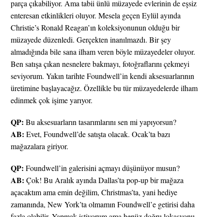
parça çıkabiliyor. Ama tabii ünlü müzayede evlerinin de eşsiz
enteresan etkinlikleri oluyor. Mesela geçen Eylül ayında
Christie’s Ronald Reagan’ın koleksiyonunun olduğu bir
müzayede düzenledi. Gerçekten inanılmazdı. Bir şey
almadığında bile sana ilham veren böyle müzayedeler oluyor.
Ben satışa çıkan nesnelere bakmayı, fotoğraflarını çekmeyi
seviyorum. Yakın tarihte Foundwell’in kendi aksesuarlarının
üretimine başlayacağız. Özellikle bu tür müzayedelerde ilham
edinmek çok işime yarıyor.
QP:
Bu aksesuarların tasarımlarını sen mi yapıyorsun?
AB:
Evet, Foundwell’de satışta olacak. Ocak’ta bazı
mağazalara giriyor.
QP:
Foundwell’in galerisini açmayı düşünüyor musun?
AB:
Çok! Bu Aralık ayında Dallas’ta pop-up bir mağaza
açacaktım ama emin değilim, Christmas’ta, yani hediye
zamanında, New York’ta olmamın Foundwell’e getirisi daha
fazla olabilir. Yapmak istiyorum ama henüz doğru lokasyonu