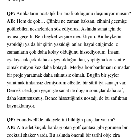
QP:
Antikaların nostaljik bir tarafı olduğunu düşünüyor musun?
AB:
Hem de çok… Çünkü ne zaman baksan, zihnini geçmişe
götürebilen nesnelerden söz ediyoruz. Aslında sanat için de
aynısı geçerli. Ben heykel ve şiire meraklıyım. Bir heykelin
yapıldığı ya da bir şiirin yazıldığı anları hayal ettiğimde, o
zamanların çok daha kolay olduğunu hissediyorum. İnsanı
oyalayacak çok daha az şey olduğundan, yaptığına konsantre
olmak milyon kez daha kolaydı. Medya bombardımanı olmadan
bir proje yaratmak daha sıkıntısız olmalı. Bugün bir şeyler
yaratmak imkansız demiyorum elbette, bir sürü iyi sanatçı var.
Demek istediğim geçmişte sanat ile doğan sonuçlar daha saf,
daha kusursuzmuş. Bence hissettiğimiz nostalji de bu saflıktan
kaynaklanıyor.
QP:
Foundwell’de hikayelerini bildiğin parçalar var mı?
AB:
Altı adet küçük bardağı olan golf çantası gibi görünen bir
cocktail shaker vardı. Bu aslında önemli bir tarihi obje zira