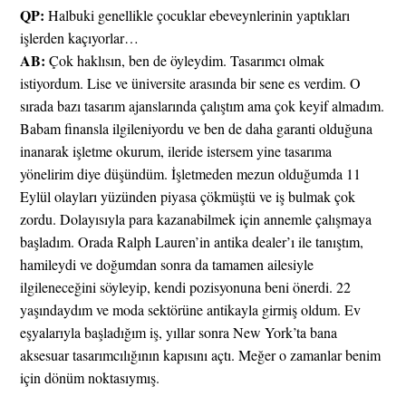
QP:
Halbuki genellikle çocuklar ebeveynlerinin yaptıkları
işlerden kaçıyorlar…
AB:
Çok haklısın, ben de öyleydim. Tasarımcı olmak
istiyordum. Lise ve üniversite arasında bir sene es verdim. O
sırada bazı tasarım ajanslarında çalıştım ama çok keyif almadım.
Babam finansla ilgileniyordu ve ben de daha garanti olduğuna
inanarak işletme okurum, ileride istersem yine tasarıma
yönelirim diye düşündüm. İşletmeden mezun olduğumda 11
Eylül olayları yüzünden piyasa çökmüştü ve iş bulmak çok
zordu. Dolayısıyla para kazanabilmek için annemle çalışmaya
başladım. Orada Ralph Lauren’in antika dealer’ı ile tanıştım,
hamileydi ve doğumdan sonra da tamamen ailesiyle
ilgileneceğini söyleyip, kendi pozisyonuna beni önerdi. 22
yaşındaydım ve moda sektörüne antikayla girmiş oldum. Ev
eşyalarıyla başladığım iş, yıllar sonra New York’ta bana
aksesuar tasarımcılığının kapısını açtı. Meğer o zamanlar benim
için dönüm noktasıymış.