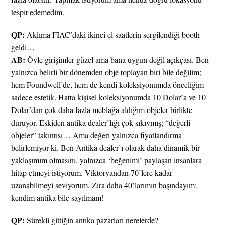
tespit edemedim.
QP:
Aklıma FIAC’daki ikinci el saatlerin sergilendiği booth
geldi…
AB:
Öyle girişimler güzel ama bana uygun değil açıkçası. Ben
yalnızca belirli bir dönemden obje toplayan biri bile değilim;
hem Foundwell’de, hem de kendi koleksiyonumda önceliğim
sadece estetik. Hatta kişisel koleksiyonumda 10 Dolar’a ve 10
Dolar’dan çok daha fazla meblağa aldığım objeler birlikte
duruyor. Eskiden antika dealer’lığı çok sıkıymış; “değerli
objeler” takıntısı… Ama değeri yalnızca fiyatlandırma
belirlemiyor ki. Ben Antika dealer’ı olarak daha dinamik bir
yaklaşımım olmasını, yalnızca ‘beğenimi’ paylaşan insanlara
hitap etmeyi istiyorum. Viktoryandan 70’lere kadar
uzanabilmeyi seviyorum. Zira daha 40’larımın başındayım;
kendim antika bile sayılmam!
QP:
Sürekli gittiğin antika pazarları nerelerde?