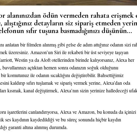
for alanınızdan ödün vermeden rahata erişmek 
 alıştığınız detayların siz sipariş etmeden yerin
 telefonun sıfır tuşuna basmadığınızı düşünün…
 anlatan bir filmden alınmış gibi gelse de adım attığınız odanın sizi ra
mek üzeresiniz. Amazon’un Siri ile rekabeti bir üst seviyeye taşıyan
rriott, Westin ya da Aloft otellerinden birinde kalıyorsanız, Alexa her
, bavullarınızı açtıktan hemen sonra odanızın soğuk olduğunu
r komutunuz ile odanın sıcaklığını değiştirebilir. Bahsettiğimiz
zesini kaldırıp sıfırı tuşlamak ve sipariş vermek yerine, Alexa’dan oda
kları kısmak, kanal değiştirmek, Alexa’nın sizin yerinize halledeceği ufa
soru işaretlerini canlandırıyorsa, Alexa ve Amazon, bu konuda da içinizi
tlik ses kaydının kaydedildiği ve bu süreç sonunda hiçbir kaydın
dığı garanti altına alınmış durumda.