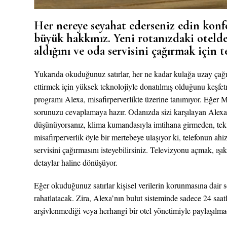
Her nereye seyahat ederseniz edin kon
büyük hakkınız. Yeni rotanızdaki otelde,
aldığını ve oda servisini çağırmak için
Yukarıda okuduğunuz satırlar, her ne kadar kulağa uzay çağını
ettirmek için yüksek teknolojiyle donatılmış olduğunu keşfet
programı Alexa, misafirperverlikte üzerine tanımıyor. Eğer Ma
sorunuzu cevaplamaya hazır. Odanızda sizi karşılayan Alexa
düşünüyorsanız, klima kumandasıyla imtihana girmeden, tek bi
misafirperverlik öyle bir mertebeye ulaşıyor ki, telefonun ahi
servisini çağırmasını isteyebilirsiniz. Televizyonu açmak, ışı
detaylar haline dönüşüyor.
Eğer okuduğunuz satırlar kişisel verilerin korunmasına dair 
rahatlatacak. Zira, Alexa’nın bulut sisteminde sadece 24 saa
arşivlenmediği veya herhangi bir otel yönetimiyle paylaşılma