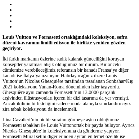
Louis Vuitton ve Fornasetti ortaklığındaki koleksiyon, sofra
düzeni kavramını limitli edisyon ile birlikte yeniden gözden
geçiriyor.
İki farklı markanın özlerine sadık kalarak güncelliğini koruyan
konseptler yaratması alışık olduğumuz bir durum. Bir önceki
cümlemize verebileceğimiz referansın bir kanadı Fransa’ya diğer
kanadı ise İtalya’ya uzanıyor. Hatırlayacağınız üzere Louis
Vuitton’un Nicolas Ghesquière tarafından tasarlanan Sonbahar/Kış
2021 koleksiyonu Yunan-Roma döneminden izler taşıyordu.
Ghesquière aynı zamanda Fornasetti’nin 13.0000 parçalık
arşivinden illüstrasyonları içeren bir dizi tasarıma da yer vermişti.
Ancak ikilinin birlikteliğini sadece moda alanıyla sınırlandırmayız
zira tabak koleksiyonu da incelenmeli.
Lina Cavalieri’nin binbir suratını görmeye aşina olduğumuz
Fornasetti tabakları ile Louis Vuittonortak bir payda buluyor. Ayrıca
Nicolas Ghesquière’in koleksiyonuna da gönderme yapıyor.
Fornasetti Mural setini diğerlerinden ayıran en temel özellik ise