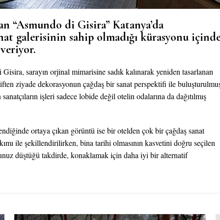
olan “Asmundo di Gisira” Katanya’da
at galerisinin sahip olmadığı kürasyonu içind
veriyor.
 Gisira, sarayın orjinal mimarisine sadık kalınarak yeniden tasarlanan
ktiften ziyade dekorasyonun çağdaş bir sanat perspektifi ile buluşturulmu
natçıların işleri sadece lobide değil otelin odalarına da dağıtılmış
diğinde ortaya çıkan görüntü ise bir otelden çok bir çağdaş sanat
akımı ile şekillendirilirken, bina tarihi olmasının kasvetini doğru seçilen
lunuz düştüğü takdirde, konaklamak için daha iyi bir alternatif