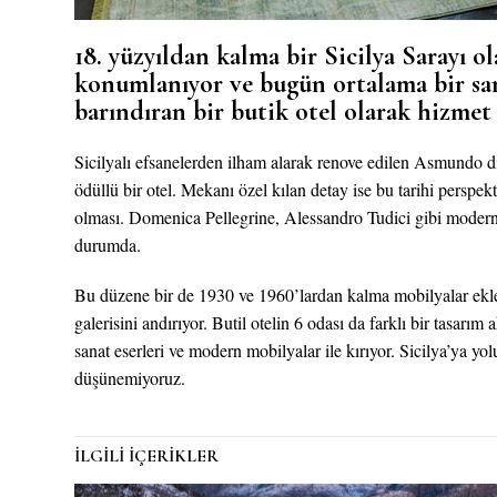
18. yüzyıldan kalma bir Sicilya Sarayı 
konumlanıyor ve bugün ortalama bir san
barındıran bir butik otel olarak hizmet 
Sicilyalı efsanelerden ilham alarak renove edilen Asmundo di
ödüllü bir otel. Mekanı özel kılan detay ise bu tarihi perspe
olması. Domenica Pellegrine, Alessandro Tudici gibi modern sa
durumda.
Bu düzene bir de 1930 ve 1960’lardan kalma mobilyalar eklen
galerisini andırıyor. Butil otelin 6 odası da farklı bir tasarım 
sanat eserleri ve modern mobilyalar ile kırıyor. Sicilya’ya yo
düşünemiyoruz.
İLGİLİ İÇERİKLER