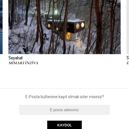
Seyahat
S
MİMARİ İNZİVA
E
E-Posta bültenine kayıt olmak ister misiniz?