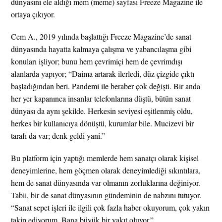
dünyasını ele aldığı mem (meme) sayfası Freeze Magazine ile
ortaya çıkıyor.
Cem A., 2019 yılında başlattığı Freeze Magazine’de sanat
dünyasında hayatta kalmaya çalışma ve yabancılaşma gibi
konuları işliyor; bunu hem çevrimiçi hem de çevrimdışı
alanlarda yapıyor; “Daima artarak ilerledi, düz çizgide çıktı
başladığından beri. Pandemi ile beraber çok değişti. Bir anda
her yer kapanınca insanlar telefonlarına düştü, bütün sanat
dünyası da aynı şekilde. Herkesin seviyesi eşitlenmiş oldu,
herkes bir kullanıcıya dönüştü, kurumlar bile. Mucizevi bir
tarafı da var; denk geldi yani.”
Bu platform için yaptığı memlerde hem sanatçı olarak kişisel
deneyimlerine, hem göçmen olarak deneyimlediği sıkıntılara,
hem de sanat dünyasında var olmanın zorluklarına değiniyor.
Tabii, bir de sanat dünyasının gündeminin de nabzını tutuyor.
“Sanat sepet işleri ile ilgili çok fazla haber okuyorum, çok yakın
takip ediyorum. Bana büyük bir yakıt oluyor.”