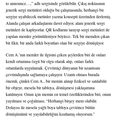
to announce…,” adlı sergisinde görülebilir. Çıkış noktasının
jenerik sergi metinleri olduğu bu çalışmasında, herhangi bir
sergiye uyabilecek metinler yazma konsepti üzerinden ilerlemiş.
Alanda çalışan arkadaşlarını davet ediyor, alanı jenerik sergi
metinleri ile kaplıyorlar. QR kodlarını tarayıp sergi metinleri ile
yapılan memler görüntüleniyor böylece. Tek bir memden çıkan
bir fikir, bir anda farklı boyutları olan bir sergiye dönüşüyor.
Cem A.’nın memler ile ilgisini çeken şeylerden biri de onları
kendi ortamına özgü bir olgu olarak alıp, onları farklı
ortamlarda uygulamak. Çevrimiçi dünyanın bir uzantısını
çevrimdışında sağlamaya çalışıyor. Uzantı olması burada
önemli, çünkü Cem A., bir memin alınıp fiziksel ve satılabilir
bir objeye, mesela bir tabloya, dönüşmesi yaklaşımına
katılmıyor. Onun için memin en temel özelliklerinden biri, onun
yayılması ve çoğalması; “Herhangi birşey mem olabilir.
Dolayısı ile mesela yağlı boya tabloya çevirince bütün
dönüşümünü ve yayılabilirliğini kısıtlamış oluyorsun.”