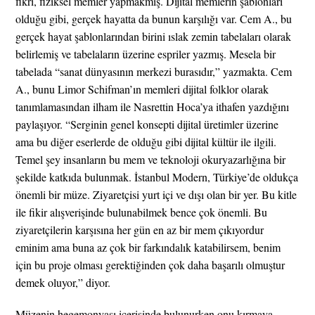
fikri, fiziksel memler yapmakmış. Dijital memlerin şablonları
olduğu gibi, gerçek hayatta da bunun karşılığı var. Cem A., bu
gerçek hayat şablonlarından birini ıslak zemin tabelaları olarak
belirlemiş ve tabelaların üzerine espriler yazmış. Mesela bir
tabelada “sanat dünyasının merkezi burasıdır,” yazmakta. Cem
A., bunu Limor Schifman’ın memleri dijital folklor olarak
tanımlamasından ilham ile Nasrettin Hoca’ya ithafen yazdığını
paylaşıyor. “Serginin genel konsepti dijital üretimler üzerine
ama bu diğer eserlerde de olduğu gibi dijital kültür ile ilgili.
Temel şey insanların bu mem ve teknoloji okuryazarlığına bir
şekilde katkıda bulunmak. İstanbul Modern, Türkiye’de oldukça
önemli bir müze. Ziyaretçisi yurt içi ve dışı olan bir yer. Bu kitle
ile fikir alışverişinde bulunabilmek bence çok önemli. Bu
ziyaretçilerin karşısına her gün en az bir mem çıkıyordur
eminim ama buna az çok bir farkındalık katabilirsem, benim
için bu proje olması gerektiğinden çok daha başarılı olmuştur
demek oluyor,” diyor.
Müzenin hegemonyası içerisinde bulunurken onu kırmaya