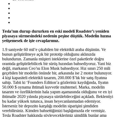
Tesla’nın durup dururken en eski modeli Roadster’ı yeniden
piyasaya sürmesindeki nedenin peşine düştük. Modelin hızına
yetişemesek de işte cevaplarımız.
1.9 saniyede 60 mil’e çıkabilen bir elektrikli araba düşünün. Ve
bunun geliştirilmeye açık bir prototip olduğunu aklınızda
bulundurun. Zamanla müşteri isteklerine özel paketlerle doğru
orantıda geliştirilebilicek bir sürüş hızından bahsediyoruz. Yani biz
değil, markanın Ceo’su Elon Musk bahsediyor. Hız sınırı 250 mili
geçebilen bir modelin önünde bir, arkasında ise 2 motor bulunuyor.
4 kişi kapasiteli elektrikli tasarım, 200.000 $’lık bir satış fiyatına
sahip. Tabii ki ‘Founders Edition’a gözleriniz kaydığında, fiyatın
50.000 $ oynama ihtimali kuvvetle muhtemel. Marka, modelin
tasarım ve özelliklerinin hala yapım aşamasında olduğunu ve en iyi
ihtimalle 2020 yılında piyasaya sürülebileceğini açıkladı. Beklentiyi
bu kadar yüksek tutunca, insan heyecanlanmadan edemiyor.
İsterseniz bir depozito karşılığı modelin siparişini şimdiden
verebilirsiniz. Kimden bahsettiğimizi başlığımızda ele vermişiz.
Tesla Roadster hakkında söyleyeceklerimiz şimdilik bunlar ama