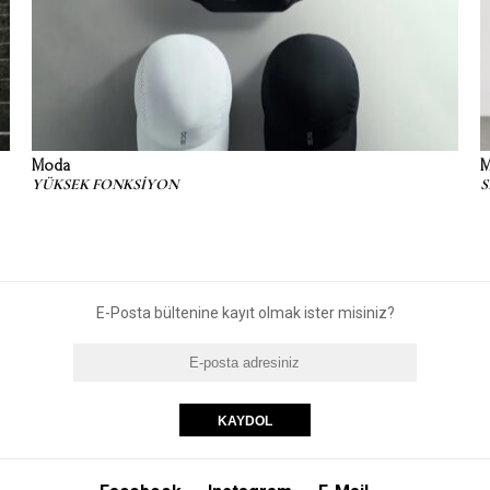
Moda
M
YÜKSEK FONKSİYON
S
E-Posta bültenine kayıt olmak ister misiniz?