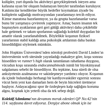
kulüpler, yurt dışında bu aktiviteyi gerçekleştirmek isteyen ama
kafasına uyan bir oluşum bulamayan bireyler tarafından kuruluyor.
Katılımcılar kendilerine büyük hedefler koymaktan ziyade bu
kulüplerin sağladığı motivasyondan yararlanmayı tercih ediyor.
Kimse maratona hazırlanmıyor, ya da grupta hazırlananlar varsa
bunu bir yarışmaya çevirerek yapmıyor. Amaç bazen insanın tek
başınayken ayaklarının geri geri gittiği aktiviteyi daha çekilebilir
hale getirmek ve takım sporlarının sağladığı kolektif duygudan bir
amatör olarak yararlanabilmek. Böylelikle koşunun fiziksel
yararlarının stabil kaldığı ama psikolojik artılarının daha baskın
hissedildiğini söylemek mümkün.
John Hopkins Üniversitesi’nden nöroloji profesörü David Linden’ın
üniversitenin web sitesinde yayınladığı makaleye göre, koşu sonrası
hissedilen ve
runner’s high
olarak tanımlanan rahatlama duygusu,
vücudun koşu sırasında
endocannabinoids
isimli bir biyokimyasal
salgılaması sebebi ile hissediliyor. Bu tepkime, kısa süreli de olsa
anksiyetenin azalmasına ve sakinleşmeye yardımcı oluyor. Koşunun
da içinde bulunduğu herhangi bir kardiyovasküler egzersiz sonrası
vücut hem yeni kan damarları hem de beyin hücreleri üretmeye
başlıyor. Anlayacağınız spor ile özdeşleşen kalp sağlığını koruma
algısı, koşmak için yeterli olsa da tek sebep değil.
Kolektif Adımlama
’
nın devamını merak edenleri QP No:42’nin
114. sayfasına davet ediyoruz. Dergiye abone olmak için ise