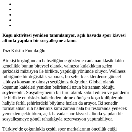
Koşu aktivitesi yeniden tanımlanıyor, açık havada spor kisvesi
altında yapılan bir sosyalleşme akımı.
Yazı
Kristin Fındıkoğlu
Bir kişi koştuğundan bahsettiğinde gözlerde canlanan klasik tablo
genellikle bunun bireysel olarak, yalnızca kulaklıktan gelen
şarkıdaki müzisyen ile birlikte, yapıldığı yönünde oluyor. Wellness
rubriğinde bir değişiklik yaparak, bu sefer klasiklerdense güncel
tabloya konsantre olmayı seçtiğimiz doğrudur. Global olarak
koşunun kaideleri yeniden belirleneli uzun bir zaman olduğu
söylenebilir. Sosyalleşmenin bir türü olarak kabul edilen ve pandemi
ile birlikte en risksiz hallerinden birine dönüşen koşu kulüplerinin
haliyle farklı şehirlerdeki büyüme hızları da artıyor. İki senedir
format atılan ruh hallerimiz kimi zaman hala bir restoranda yenecek
yemekten çekinirken, açık havada spor kisvesi altında yapılan bir
sosyalleşmeye gönül rahatlığıyla rezervasyon yaptırabiliyor.
Türkiye’de çoğunlukla çeşitli spor markalarının öncülük ettiği