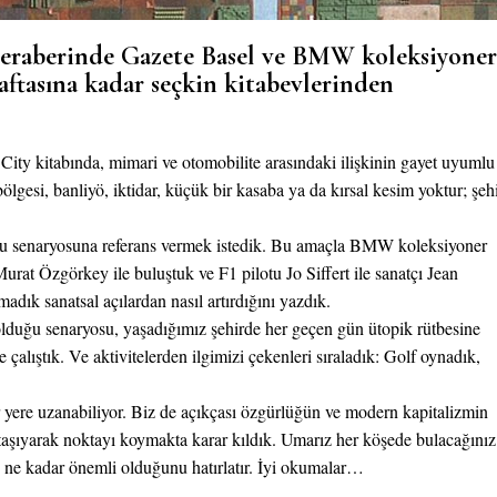
. Beraberinde Gazete Basel ve BMW koleksiyoner
aftasına kadar seçkin kitabevlerinden
ty kitabında, mimari ve otomobilite arasındaki ilişkinin gayet uyumlu
ölgesi, banliyö, iktidar, küçük bir kasaba ya da kırsal kesim yoktur; şeh
 bu senaryosuna referans vermek istedik. Bu amaçla BMW koleksiyoner
Murat Özgörkey ile buluştuk ve F1 pilotu Jo Siffert ile sanatçı Jean
ık sanatsal açılardan nasıl artırdığını yazdık.
lduğu senaryosu, yaşadığımız şehirde her geçen gün ütopik rütbesine
çalıştık. Ve aktivitelerden ilgimizi çekenleri sıraladık: Golf oynadık,
yere uzanabiliyor. Biz de açıkçası özgürlüğün ve modern kapitalizmin
taşıyarak noktayı koymakta karar kıldık. Umarız her köşede bulacağınız
̈n ne kadar önemli olduğunu hatırlatır. İyi okumalar…