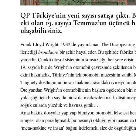
QP Türkiye’nin yeni sayısı satışa çıktı
eki olan 19. sayıya Temmuz’un üçüncü h
ulaşabilirsiniz.
Frank Lloyd Wright, 1932’de yayımlanan The Disappearing Ci
ilerlediği
broadacre
bir şehir hayal eder. Bu şehirde fabrika b
yerdedir. Çünkü otoyol sisteminin sonsuz ağı, her yere erişir.
19. sayıda biz de Wright’ın otomobil çevresinde şekillenen
ekini hazırladık, Türkiye’nin tek otomobil müzesinin sahibi 
Tinguely dostluğunun insan-makine arasındaki ivmeyi umulmad
Öte yandan Wright’ın otomobilitenin başlıca ögelerden biri o
yaklaştığı için bu sayıda biraz da merkezden uzak düşünmeye 
soğuk sularda yüzdük ve havuza gittik…
Ama baktık dosyalar yap yap bitmiyor, otomobil felsefesi her 
simgesi olan paradigmatik bu nesneyi olduğu gibi masanıza 
‘meta-makine ve insan’ bağını irdelemek, size de özgürlüğu