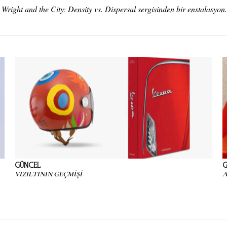
right and the City: Density vs. Dispersal sergisinden bir enstalasyon.
GÜNCEL
G
VIZILTININ GEÇMİŞİ
A