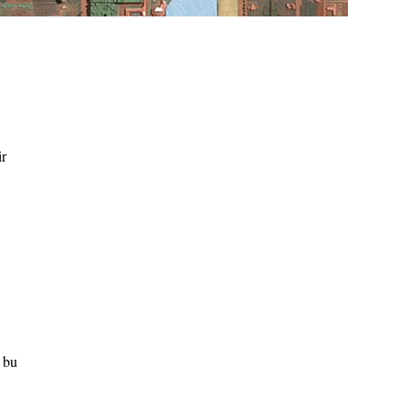
ir
 bu