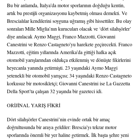
Bu bir anlamda, İtalya’da motor sporlarının doğduğu kentin,
artık bu prestijli organizasyonu kaybetmiş olması demekti. Ve
Brescialılar kendilerini soyguna uğramış gibi hissettiler. Bu olay
sonraları Mille Miglia’nın kurucuları olacak ve ‘dört silahşörler’
diye anılacak Aymo Maggi, Franco Mazzotti, Giovanni
Canestrini ve Renzo Castagneto’yu harekete geçirecekti. Franco
Mazzotti, eğitim yıllarında Amerika’da gittiği halka açık
otomobil yarışlarından oldukça etkilenmiş ve dönüşte fikirlerini
heyecanla yanında getirmişti. 23 yaşındaki Aymo Maggi
yetenekli bir otomobil yarışçısı; 34 yaşındaki Renzo Castagneto
korkusuz bir motosikletçi; Giovanni Canestrini ise La Gazzetta
Della Sport’ta çalışan 32 yaşında bir gazeteci idi.
ORİJİNAL YARIŞ FİKRİ
Dört silahşörler Canestrini’nin evinde ortak bir amaç
doğrultusunda bir araya geldiler: Brescia’yı tekrar motor
sporlarında önemli bir yer haline getirmek. İlk başta şehre yeni