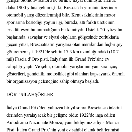
daha 1900 yılına gelinmişti ki, Brescia’da yirminin üzerinde
otomobil yarışı düzenlenmişti bile. Kent sakinlerinin motor
sporlarına beslediği yoğun ilgi, burada, altı farklı üreticinin
tesadüf eseri bulunmadığının bir kanıtıydı. Üstelik 20. yüzyılın
başlarında, savaşlar ve siyasi olayların gölgesinde zorluklarla
geçen yıllar, Brescialıların yarışlara olan merakından hiçbir şey
götürememişti. 1921’de şehrin 17.3 km uzunluğundaki (10.7
mil) Fascia d’Oro pisti, İtalya’nın ilk Grand Prix’sine ev
sahipliği yaptı. Ve şehir, otomobil yarışlarının yanı sıra uçuş
gösterileri, gemicilik, motosiklet gibi alanları kapsayarak önemli
bir organizasyon geleneğine sahip olmaya başladı.
DÖRT SİLAHŞÖRLER
İtalya Grand Prix’den yalnızca bir yıl sonra Brescia sakinlerini
derinden yaralayacak bir gelişme oldu: 1922’de inşa edilen
Autodromo Nazionale Monza, yani bildiğimiz adıyla Monza
Pisti, İtalya Grand Prix’nin yeni ev sahibi olarak belirlenmişti.