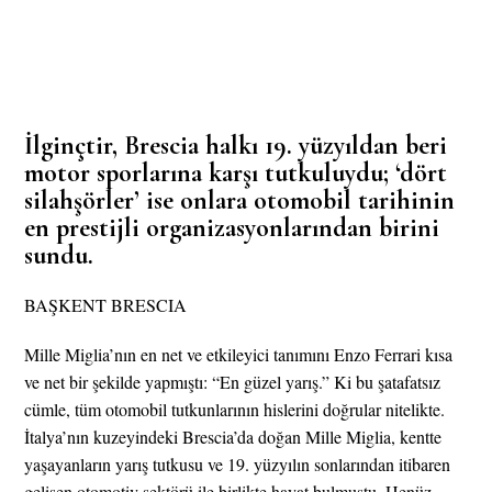
İlginçtir, Brescia halkı 19. yüzyıldan beri
motor sporlarına karşı tutkuluydu; ‘dört
silahşörler’ ise onlara otomobil tarihinin
en prestijli organizasyonlarından birini
sundu.
BAŞKENT BRESCIA
Mille Miglia’nın en net ve etkileyici tanımını Enzo Ferrari kısa
ve net bir şekilde yapmıştı: “En güzel yarış.” Ki bu şatafatsız
cümle, tüm otomobil tutkunlarının hislerini doğrular nitelikte.
İtalya’nın kuzeyindeki Brescia’da doğan Mille Miglia, kentte
yaşayanların yarış tutkusu ve 19. yüzyılın sonlarından itibaren
gelişen otomotiv sektörü ile birlikte hayat bulmuştu. Henüz