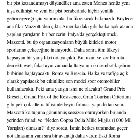
bir pist kazandırmayı düşündüler ama zaten Monza henüz yeni
inşa edilmişti ve yeni bir pist beraberinde hiçbir yenilik
getirmeyeceği için yatırımcılar bu fikre sıcak bakmazdı. Böylece
ana fikir Mazzotti’den çıktı: Amerika’daki gibi halka açık alanda
yapılan yarışların bir benzerini İtalya’da gerçekleştirmek.
Mazzotti, bu tip organizasyonların büyük kitleleri motor
sporlarına çekeceğine inanıyordu. Daha sonra tüm ülkeyi
kapsayan bir yarış fikri ortaya çıktı. Bu, uzun ve zor bir rota
demekti evet; fakat aynı zamanda İtalya’nın iki sembolik şehrini
birbirine bağlayacaktı: Roma ve Brescia. Halka ve trafiğe açık
olarak yapılacak bu etkinlikte son model spor otomobiller
kullanılacaktı. Peki ama yarışın ismi ne olacaktı? Grand Prix
Brescia, Grand Prix of the Resistence, Gran Tourism Criterium
gibi pek çok alternatif isimle beyin fırtınası yapıldıktan sonra
Mazzotti koltuğuna gömülmüş sessizce oturuyorken bir anda
yerinden fırladı ve “Neden Coppa Della Mille Miglia (1000 Mil
Yarışları) olmasın?” diye sordu. İsmin herkes tarafından geçer
not almasının yanı sıra bir avantajı daha vardı: Eski Roma